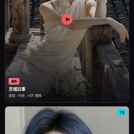
最新
京城旧事
家庭
·
内地
·
19万
播放
7.6