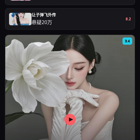
让子弹飞外传
8.2
悬疑
20万
9.4