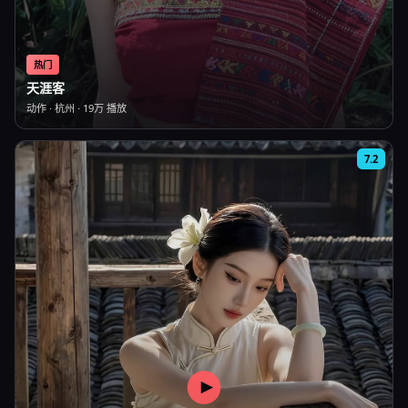
热门
天涯客
动作
·
杭州
·
19万
播放
7.2