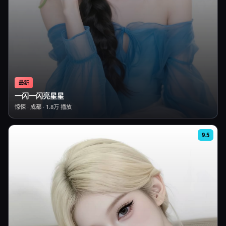
最新
一闪一闪亮星星
惊悚
·
成都
·
1.8万
播放
9.5