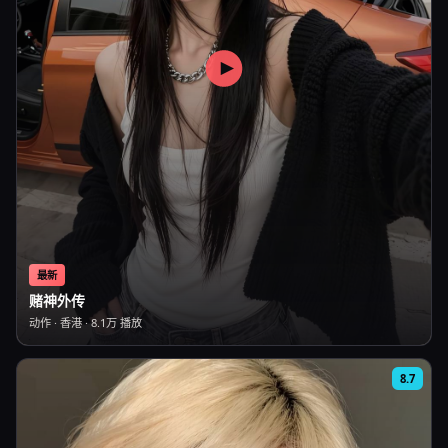
最新
赌神外传
动作
·
香港
·
8.1万
播放
8.7