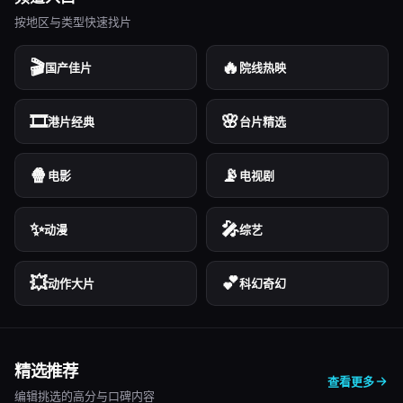
按地区与类型快速找片
🎬
🔥
国产佳片
院线热映
🎞️
🌸
港片经典
台片精选
🍿
📡
电影
电视剧
✨
🎤
动漫
综艺
💥
💕
动作大片
科幻奇幻
精选推荐
查看更多
编辑挑选的高分与口碑内容