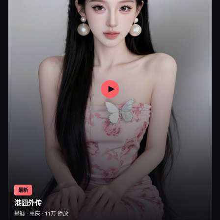
最新
港囧外传
悬疑
·
重庆
·
11万
播放