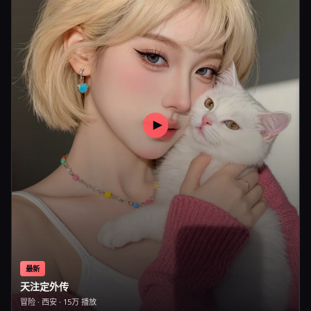
最新
天注定外传
冒险
·
西安
·
15万
播放