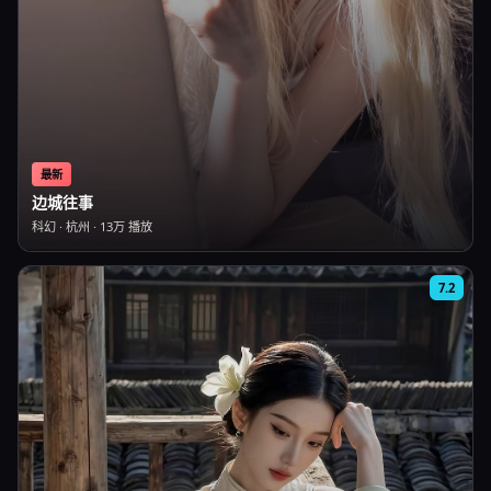
最新
边城往事
科幻
·
杭州
·
13万
播放
7.2