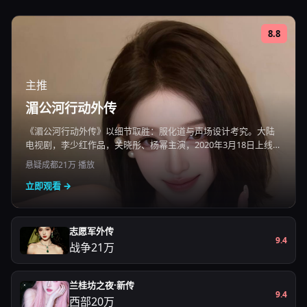
8.8
主推
湄公河行动外传
《湄公河行动外传》以细节取胜：服化道与声场设计考究。大陆
电视剧，李少红作品，关晓彤、杨幂主演，2020年3月18日上线，
国产电影免费在线观看高清即点即播。
悬疑
成都
21万
播放
立即观看 →
志愿军外传
9.4
战争
21万
兰桂坊之夜·新传
9.4
西部
20万