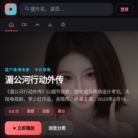
登录
国产高清电影
· 今日首推
湄公河行动外传
《湄公河行动外传》以细节取胜：服化道与声场设计考究。大
陆电视剧，李少红作品，关晓彤、杨幂主演，2020年3月18日
上线，国产电影免费在线观看高清即点即播。
8.8
分
悬疑
成都
高分
立即播放
浏览分类