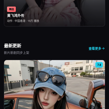
精选
黄飞鸿外传
动作
·
中国香港
·
19万
播放
最新更新
查看更多
新片新剧同步上架
7.8