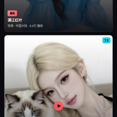
最新
满江红叶
惊悚
·
中国大陆
·
8.4万
播放
7.0