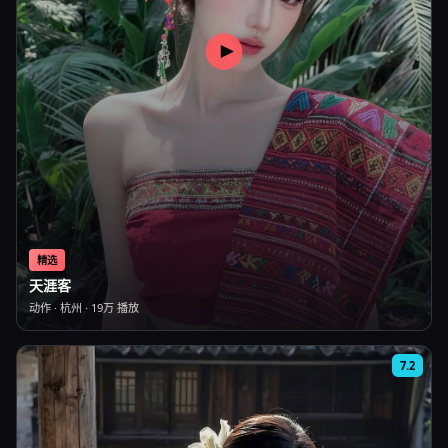
精选
天涯客
动作
·
杭州
·
19万
播放
7.2