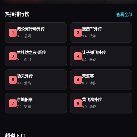
热播排行榜
查看全部
湄公河行动外传
志愿军外传
1
2
8.8
·
悬疑
9.4
·
战争
兰桂坊之夜·新传
让子弹飞外传
3
4
9.4
·
西部
8.2
·
悬疑
功夫外传
天涯客
5
6
9.4
·
爱情
8.0
·
动作
京城旧事
黄飞鸿外传
7
8
7.2
·
家庭
9.0
·
动作
频道入口