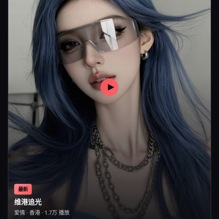
最新
维港追光
爱情
·
香港
·
1.7万
播放